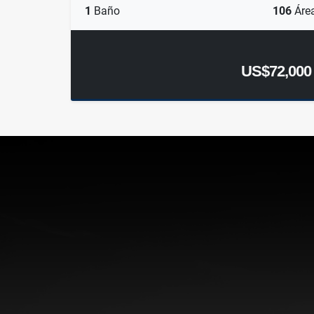
1
Baño
106
Áre
US$72,000