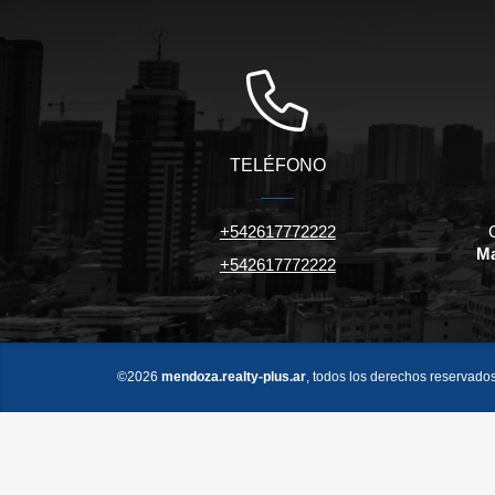
TELÉFONO
+542617772222
Ma
+542617772222
©2026
mendoza.realty-plus.ar
, todos los derechos reservados