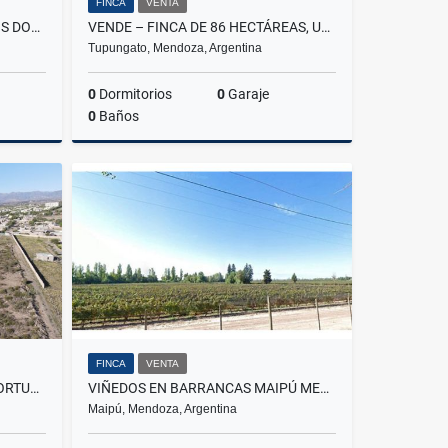
FINCA
VENTA
LOTE EN VENTA 200 M2 VIÑEDOS DON EMILIO, MAIPÚ CENTRO
VENDE – FINCA DE 86 HECTÁREAS, UBICADAS EN ANCHORIS, TUPUNGATO,MENDOZA
Tupungato, Mendoza, Argentina
0
Dormitorios
0
Garaje
0
Baños
Venta
Venta
.500.000
US$3,000,000
FINCA
VENTA
VENDE LOTE DE 118.000 M² OPORTUNIDAD DE INVERSIÓN EN LAS HERAS
VIÑEDOS EN BARRANCAS MAIPÚ MENDOZA
Maipú, Mendoza, Argentina