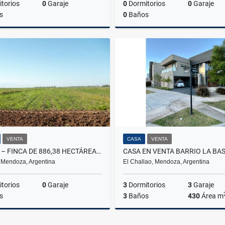
torios
0
Garaje
0
Dormitorios
0
Garaje
s
0
Baños
Venta
US$1,650,000
US$1
VENTA
CASA
VENTA
VENDE – FINCA DE 886,38 HECTÁREAS, UBICADAS LAVALLE, MENDOZA
, Mendoza, Argentina
El Challao, Mendoza, Argentina
torios
0
Garaje
3
Dormitorios
3
Garaje
s
3
Baños
430
Área m
Venta