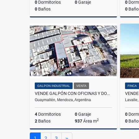
0
Dormitorios
0
Garaje
0
Dormi
0
Baños
0
Baño
Venta
US$2,400,000
GALPON INDUSTRIAL
VENTA
FINCA
VENDE GALPÓN CON OFICINAS Y DOS DEPARTAMENTOS EN DORREGO, GUAYMALLÉN.
Guaymallén, Mendoza, Argentina
Lavalle
4
Dormitorios
0
Garaje
0
Dormi
2
2
Baños
937
Área m
0
Baño
Venta
Siguiente
1
2
3
»