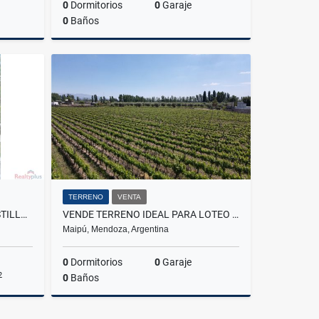
0
Dormitorios
0
Garaje
0
Baños
Venta
Venta
,500,000
US$1,400,000
TERRENO
VENTA
CASA EN VENTA BARRIO LA BASTILLA 430 M2
VENDE TERRENO IDEAL PARA LOTEO EN LUNLUNTA, MAIPÚ, MENDOZA.
Maipú, Mendoza, Argentina
0
Dormitorios
0
Garaje
2
0
Baños
Venta
Venta