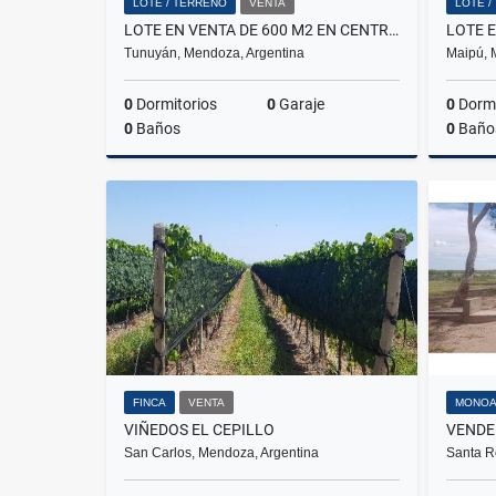
LOTE / TERRENO
VENTA
LOTE /
LOTE EN VENTA DE 600 M2 EN CENTRO, TUNUYÁN
Tunuyán, Mendoza, Argentina
Maipú, 
0
Dormitorios
0
Garaje
0
Dormi
0
Baños
0
Baño
Venta
$35.000.000
FINCA
VENTA
MONOA
VIÑEDOS EL CEPILLO
San Carlos, Mendoza, Argentina
Santa R