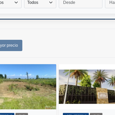
os
Todos
or precio