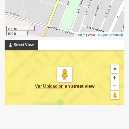
200 m
500 ft
Leaflet
| Wasi - ©
OpenStreetMap
Street View
Ver Ubicación
en
street view