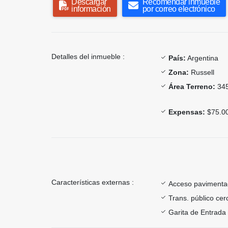
Descargar
Recomendar inmueble
información
por correo electrónico
Detalles del inmueble :
País:
Argentina
Zona:
Russell
Área Terreno:
345
Expensas:
$75.0
Características externas :
Acceso paviment
Trans. público ce
Garita de Entrada