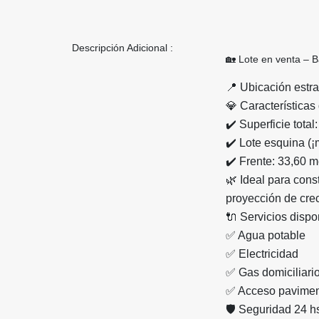
Descripción Adicional :
🏡 Lote en venta – 
📍 Ubicación estra
💎 Características
✔️ Superficie total
✔️ Lote esquina (
✔️ Frente: 33,60 m
🌿 Ideal para cons
proyección de cre
🔌 Servicios dispo
✅ Agua potable
✅ Electricidad
✅ Gas domiciliari
✅ Acceso pavime
🛡️ Seguridad 24 h