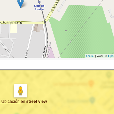
Leaflet
| Wasi - ©
Ope
r Ubicación
en
street view