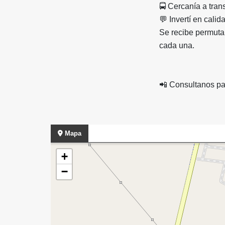
🚍 Cercanía a tran
💬 Invertí en calid
Se recibe permuta
cada una.
📲 Consultanos pa
Mapa
+
−