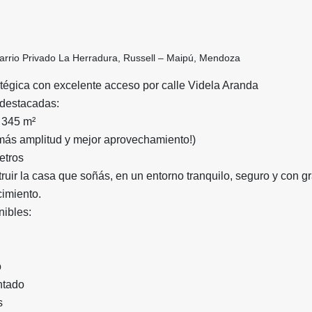
Barrio Privado La Herradura, Russell – Maipú, Mendoza
tégica con excelente acceso por calle Videla Aranda
 destacadas:
: 345 m²
¡más amplitud y mejor aprovechamiento!)
etros
truir la casa que soñás, en un entorno tranquilo, seguro y con g
cimiento.
nibles:
o
ntado
s