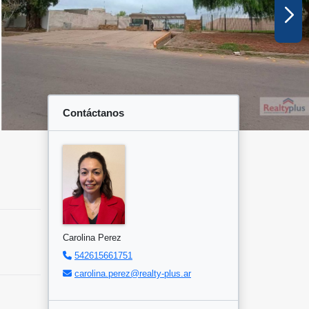
Contáctanos
Carolina Perez
542615661751
carolina.perez@realty-plus.ar