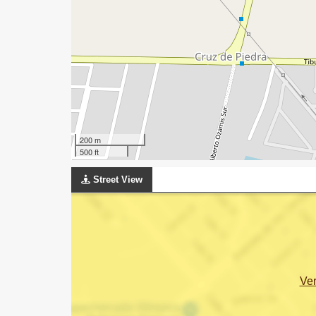
200 m
500 ft
Street View
Ve